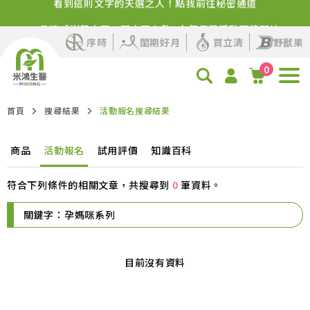
✨品牌感謝祭來了！百卡蛋白飲+人氣保健活動即將開始
序時
閨期好月
買立清
野獸果
0
首頁
搜尋結果
活動報名搜尋結果
商品
活動報名
試用評價
知識百科
符合下列條件的相關文章，共搜尋到
0
筆資料。
關鍵字：孕媽咪系列
目前沒有資料