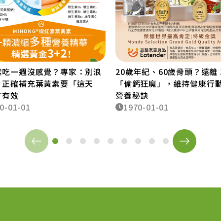
素吃一週沒感覺？專家：別浪
20歲年紀、60歲骨頭？遠離 
！正確補充葉黃素要「這天
「偷鈣狂魔」，維持健康行
才有效
營養秘訣
0-01-01
1970-01-01