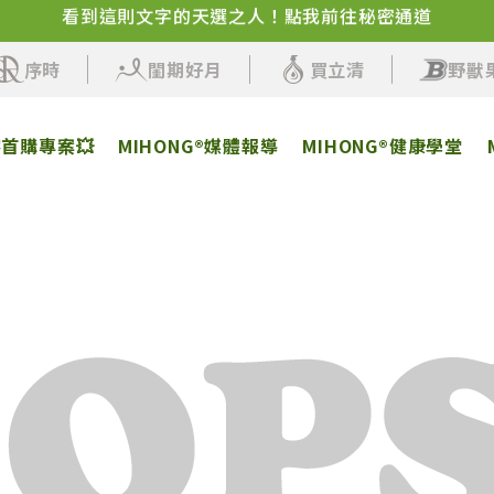
✨品牌感謝祭來了！百卡蛋白飲+人氣保健活動即將開始
序時
閨期好月
買立清
野獸
客首購專案💥
MIHONG®媒體報導
MIHONG®健康學堂