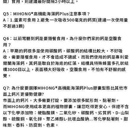
間）食用，則建議最好間隔2小時以上。
Q5：MIHONG®高機能海藻鈣Plus注意事項？
A：1.蛋素可食用 2.避免一次吸收500毫克的鈣質(建議一次使用量
不超過3顆)
Q6：以前常聽到鈣是要隨餐食用，為什麼你們家的鈣是空腹食
用？
A：早期的鈣很多是使用碳酸鈣，碳酸鈣的結構比較大，不好吸
收，需要隨餐食用，才不會造成不適感，而我們使用的鈣是專利愛
爾蘭海藻鈣，其鈣是取自於海底的紅藻，結構具特殊蜂窩多孔狀結
構3000目以上，表面積大好吸收，空腹食用，不怕有不舒服的感
覺。
Q7: 為什麼要選擇MIHONG®高機能海藻鈣Plus膠囊型態比其他市
面上鈣片更優勢健康?
市面上的鈣片，大多需要打錠，要添加很多賦形劑、黏著劑。
而MIHONG使用成本更高的植物膠囊，讓您吃得更安心。保證不含
以下化學添加物：硬脂酸鎂、二氧化矽、碳酸鈣、劣質鈣、D-山梨
醇、硫酸銅、氧化鋅、聚乙烯醇L-抗壞血酸鈉...等化學黏著劑、甜
味劑、香料、防腐劑、色素。