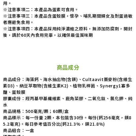
用。
※注意事項二：本產品為蛋素可食用。
※注意事項三：本產品含蛋殼膜，懷孕、哺乳期間婦女及對蛋過敏
者應避免食用。
※注意事項四：本產品採用純淨濃縮之原料，無添加防腐劑，開封
後，請於60天內食用完畢，以確保最佳賞味期
商品成分
商品成分：海藻鈣、海水抽出物(含鎂)、Cultaavit蕎麥粉(含維生
素D3)、納豆萃取物(含維生素K2)、植物乳桿菌、Synergy1寡多
醣、蛋殼膜
膠囊成份：羥丙基甲基纖維素、鹿角菜膠、二氧化鈦、氯化鉀、純
水
商品規格：500毫克/顆；60顆/盒
商品標示：每一份量 2顆，本包裝含30份。每份(鈣256毫克，鎂8
5.2毫克)。每日參考值百分比(鈣21.3%，鎂21.8%)
商品組合：一盒