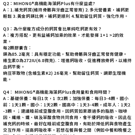
Q2：MIHONG®高機能海藻鈣Plus有什麼益處?
A：1.補充鈣質(維持骨骼與牙齒正常發育) 2.多元營養素，補鈣更
輕鬆 3.黃金鈣鎂比例，補鈣更順利 4.幫助留住鈣質，強化作用。
Q3：為什麼複方成分的鈣質會比單純吃鈣更有效？
A：複方搭配，更有益補鈣加乘的效果，才能發揮 1+1 >2的效
果。
每2顆膠囊含：
鎂為85.2毫克：具有穩定功能，幫助骨骼與牙齒正常發育健康。
維生素D為272IU(6.8微克).：增進鈣吸收，促進釋放骨鈣，以維持
血鈣平衡。
納豆萃取物 (含維生素K2) 26毫克，幫助留住鈣質、調節生理機
能。
Q4： MIHONG®高機能海藻鈣Plus食用量和食用時間？
A：基礎保養：每日1次，1 次2顆；加強保養：每日3-4顆。國小
前：1天1顆，國小：1天2顆，國高中：1天3-4顆，成年人：1天2
-3顆。；建議睡前或空腹食用，因鈣質如果跟過多的脂肪、咖啡
因、纖維、鐵、磷及草酸食物共同食用，會干擾鈣的吸收。因此在
補充鈣的時候，最好在睡前或空腹食用，有助於降低鈣與食物產生
交互作用，提高鈣吸收率。若想在餐與餐之間（例如中餐和晚餐之