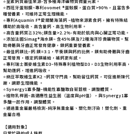
⭐️全素鈣質最佳來源-含多種海洋礦物質微量元素。
⭐️西班牙蛋殼膜~專利ovomet ®蛋殼膜，蛋白質>90%，且富含多
種營養素，可維持正常生理機能。
⭐️專利Aquamin F®愛爾蘭海藻鈣 ~植物來源素食鈣，擁有特殊結
構助於高吸收、高含量鈣、高生物利用率。
⭐️高含量鈣質≧32%;鎂含量>2.2%-有助於肌肉與心臟正常功能。
⭐️添加法國Simag®海水鎂~ 含45%鎂及72種海洋珍貴礦物質。幫
助骨骼與牙齒正常發育健康，鎖鈣重要營養素。
⭐️最佳鈣鎂比~鈣:鎂=3:1，平衡鎂與鈣的比例，鎂有助骨骼與牙齒
正常發育，穩定鈣鎂補給，補鈣更有感。
⭐️專利瑞士蕎麥維生素D3~特殊專利植物型D3，D3生物利用率高，
幫助運鈣，增進鈣吸收。
⭐️納豆萃取維生素K2 ~鈣質守門員，幫助留住鈣質，可促進新陳代
謝，調節生理機能 。
⭐️Synergy1寡多醣~機能性寡醣取自菊苣根．調整體質。
⭐️植物乳桿菌~高適應性益生菌（溫度與pH值），與Synergy1寡
多醣一起作用，調整體質。
⭐️通過重金屬嚴格檢測-純淨無重金屬、塑化劑汙染！塑化劑、重
金屬合格
【適用對象】
日常忙碌的成人族群