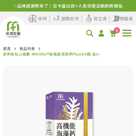
✨品牌感謝祭來了！百卡蛋白飲+人氣保健活動即將開始
序時
閨期好月
買立清
野獸果
0
首頁
商品列表
家軒姊私心推薦-MIHONG®高機能海藻鈣Plus(60顆/盒)+