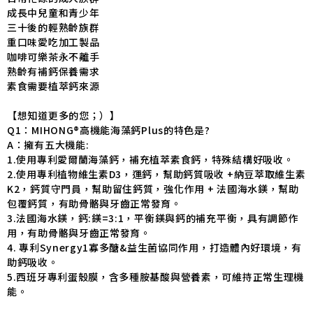
成長中兒童和青少年
三十後的輕熟齡族群
重口味愛吃加工製品
咖啡可樂茶永不離手
熟齡有補鈣保養需求
素食需要植萃鈣來源
【想知道更多的您；）】
Q1：MIHONG®高機能海藻鈣Plus的特色是?
A：擁有五大機能:
1.使用專利愛爾蘭海藻鈣，補充植萃素食鈣，特殊結構好吸收。
2.使用專利植物維生素D3，運鈣，幫助鈣質吸收 +納豆萃取維生素
K2，鈣質守門員，幫助留住鈣質，強化作用 + 法國海水鎂，幫助
包覆鈣質，有助骨骼與牙齒正常發育。
3.法國海水鎂，鈣:鎂=3:1，平衡鎂與鈣的補充平衡，具有調節作
用，有助骨骼與牙齒正常發育。
4. 專利Synergy1寡多醣&益生菌協同作用，打造體內好環境，有
助鈣吸收。
5.西班牙專利蛋殼膜，含多種胺基酸與營養素，可維持正常生理機
能。