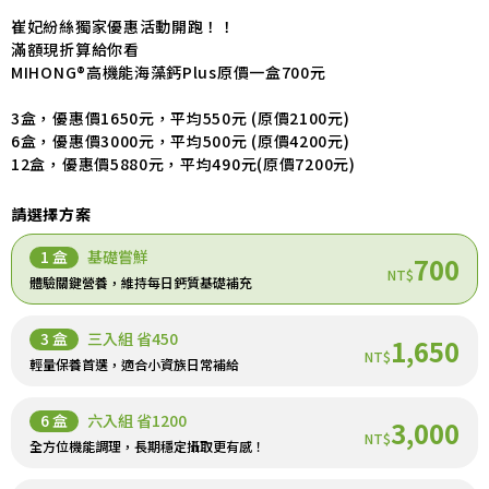
崔妃紛絲獨家優惠活動開跑！！
滿額現折算給你看
MIHONG®高機能海藻鈣Plus原價一盒700元
3盒，優惠價1650元，平均550元 (原價2100元)
6盒，優惠價3000元，平均500元 (原價4200元)
12盒，優惠價5880元，平均490元(原價7200元)
請選擇方案
1 盒
基礎嘗鮮
700
NT$
體驗關鍵營養，維持每日鈣質基礎補充
3 盒
三入組 省450
1,650
NT$
輕量保養首選，適合小資族日常補給
6 盒
六入組 省1200
3,000
NT$
全方位機能調理，長期穩定攝取更有感！