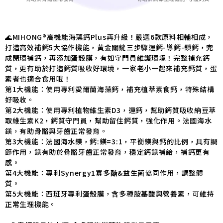
🌊MIHONG®高機能海藻鈣Plus再升級！嚴選6款原料相輔相成，
打造高效補鈣5大協作機能，黃金關鍵三步驟運鈣-導鈣-鎖鈣，完
成閉環補鈣，再添加蛋殼膜，有如守門員維護環境！完整補充鈣
質，更有助於打造鈣質吸收好環境，一家老小一起來補充鈣質，蛋
素者也適合食用哦！
第1大機能：使用專利愛爾蘭海藻鈣，補充植萃素食鈣，特殊結構
好吸收。
第2大機能：使用專利植物維生素D3，運鈣，幫助鈣質吸收納豆萃
取維生素K2，鈣質守門員，幫助留住鈣質，強化作用。法國海水
鎂，有助骨骼與牙齒正常發育。
第3大機能：法國海水鎂，鈣:鎂=3:1，平衡鎂與鈣的比例，具有調
節作用，鎂有助於骨骼牙齒正常發育，穩定鈣鎂補給，補鈣更有
感。
第4大機能：專利Synergy1寡多醣&益生菌協同作用，調整體
質。
第5大機能：西班牙專利蛋殼膜，含多種胺基酸與營養素，可維持
正常生理機能。