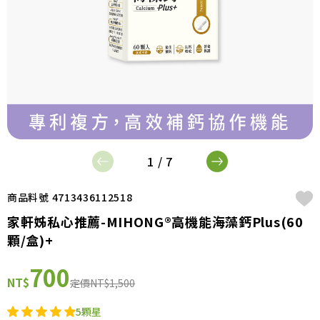
1 / 7
商品料號 4713436112518
家軒姊私心推薦-MIHONG®高機能海藻鈣Plus(60
顆/盒)+
700
NT$
定價
NT$1,500
5顆星