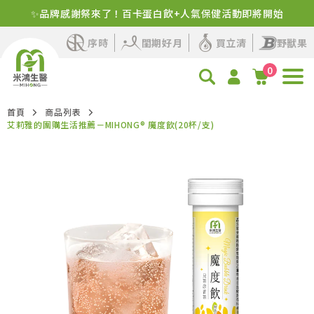
新客首購！明星商品+1元多1件
序時
閨期好月
買立清
野獸果
0
首頁
商品列表
艾莉雅的團購生活推薦－MIHONG® 魔度飲(20杯/支)