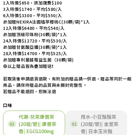
1入特價$650，須加運費$100
3入特價$1740，平均$580/入
6入特價$3300，平均$550/入
🎁加贈NEXIRA法國植萃櫻桃C(30顆/袋)*1入
12入特價$6480，平均$540/入
🎁加贈頂級珍珠粉(30顆/袋)*1入
24入特價$12720，平均$530/入
🎁加贈甘氨酸亞鐵(30顆/袋)*1入
28入特價$14700，平均$525/入
🎁加贈專利蔓越莓益生菌（30顆/袋)
🔴以上贈品皆為疊加贈送❗
若取貨後申請退貨退款，有附加的贈品請一併退，贈品等同於一般
商品，請保持贈品的品質與未開封完整性。
若贈品不能退回，恕無法退
口味
代謝-兒茶康普茶
甩水-小豆鬚鬚茶
(20錠/管)| 康普茶
(20錠/管)| 金萱茶
香| EGCG100mg
香| 日本玉米鬚