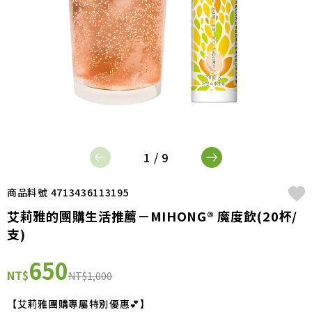
1 / 9
商品料號 4713436113195
艾莉雅的團購生活推薦－MIHONG® 魔度飲(20杯/
支)
650
NT$
NT$1,000
【艾莉雅團購專屬特別優惠💕】