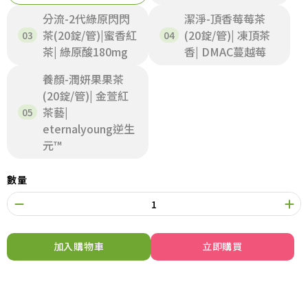
分流-2代綠原閃閃
潔淨-頂香莓莓茶
茶(20錠/管)|蜜香紅
(20錠/管)| 凍頂茶
茶| 綠原酸180mg
香| DMAC蔓越莓
養顏-潤妍果果茶
(20錠/管)| 金萱紅
茶藝|
eternalyoung逆生
元™
數量
加入購物車
立即購買