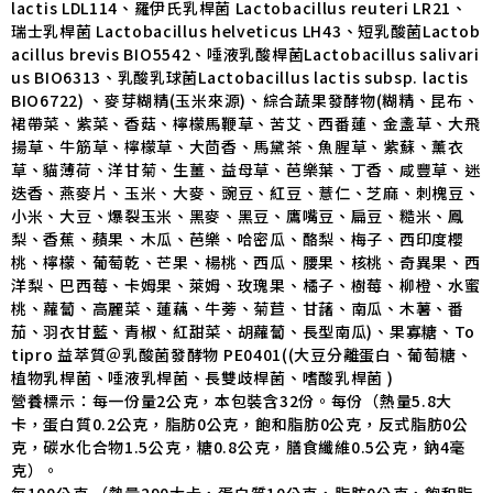
lactis LDL114、羅伊氏乳桿菌 Lactobacillus reuteri LR21、
瑞士乳桿菌 Lactobacillus helveticus LH43、短乳酸菌Lactob
acillus brevis BIO5542、唾液乳酸桿菌Lactobacillus salivari
us BIO6313、乳酸乳球菌Lactobacillus lactis subsp. lactis
BIO6722) 、麥芽糊精(玉米來源)、綜合蔬果發酵物(糊精、昆布、
裙帶菜、紫菜、香菇、檸檬馬鞭草、苦艾、西番蓮、金盞草、大飛
揚草、牛筋草、檸檬草、大茴香、馬黛茶、魚腥草、紫蘇、薰衣
草、貓薄荷、洋甘菊、生薑、益母草、芭樂葉、丁香、咸豐草、迷
迭香、燕麥片、玉米、大麥、豌豆、紅豆、薏仁、芝麻、刺槐豆、
小米、大豆、爆裂玉米、黑麥、黑豆、鷹嘴豆、扁豆、糙米、鳳
梨、香蕉、蘋果、木瓜、芭樂、哈密瓜、酪梨、梅子、西印度櫻
桃、檸檬、葡萄乾、芒果、楊桃、西瓜、腰果、核桃、奇異果、西
洋梨、巴西莓、卡姆果、萊姆、玫瑰果、橘子、樹莓、柳橙、水蜜
桃、蘿蔔、高麗菜、蓮藕、牛蒡、菊苣、甘藷、南瓜、木薯、番
茄、羽衣甘藍、青椒、紅甜菜、胡蘿蔔、長型南瓜)、果寡糖、To
tipro 益萃質＠乳酸菌發酵物 PE0401((大豆分離蛋白、葡萄糖、
植物乳桿菌、唾液乳桿菌、長雙歧桿菌、嗜酸乳桿菌 )
營養標示：每一份量2公克，本包裝含32份。每份（熱量5.8大
卡，蛋白質0.2公克，脂肪0公克，飽和脂肪0公克，反式脂肪0公
克，碳水化合物1.5公克，糖0.8公克，膳食纖維0.5公克，鈉4毫
克）。
每100公克 （熱量290大卡，蛋白質10公克，脂肪0公克，飽和脂