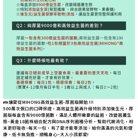
👪讓愛從MIHONG高效益生菌-厚菌版開
始 !!!
500萬次張口的口碑保證，高效益生菌再升級特別添加後生元，厚
菌版每盒含有9000億菌數，滿足人體所需要的益菌，改變菌叢生
態~黃金18菌株組合配方與DNA序列菌種分析，幫助代謝消化，粉
末更好吸收~每天一包，有了愛才能零添加，給你滿滿的元氣和健
康，低卡無負擔，順暢身心~大人小孩都愛!