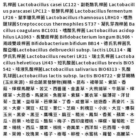
乳桿菌 Lactobacillus casei LC122、副乾酪乳桿菌 Lactobacill
us paracasei LPC12、發酵乳桿菌 Lactobacillus fermentum
LF26、鼠李糖乳桿菌 Lactobacillus rhamnosus LRH10、嗜熱
鏈球菌Streptococcus thermophiles ST37、凝乳芽孢桿菌 Ba
cillus coagulans BC1031、嗜酸乳桿菌 Lactobacillus acidop
hilus LA1063、長雙歧桿菌 Bifidobacterium longum BL986、
兩歧雙歧桿菌 Bifidobacterium bifidum BB14、德氏乳桿菌乳
酸亞種Lactobacillus delbrueckii subsp. lactis LDL114、羅
伊氏乳桿菌 Lactobacillus reuteri LR21、瑞士乳桿菌 Lactoba
cillus helveticus LH43、短乳酸菌Lactobacillus brevis BIO5
542、唾液乳酸桿菌Lactobacillus salivarius BIO6313、乳酸
乳球菌Lactobacillus lactis subsp. lactis BIO6722、麥芽糊精
(玉米來源)、綜合蔬果發酵物(糊精、昆布、裙帶菜、紫菜、香
菇、檸檬馬鞭草、苦艾、西番蓮、金盞草、大飛揚草、牛筋草、檸
檬草、大茴香、馬黛茶、魚腥草、紫蘇、薰衣草、貓薄荷、洋甘
菊、生薑、益母草、芭樂葉、丁香、咸豐草、迷迭香、燕麥片、玉
米、大麥、豌豆、紅豆、薏仁、芝麻、刺槐豆、小米、大豆、爆裂
玉米、黑麥、黑豆、鷹嘴豆、扁豆、糙米、鳳梨、香蕉、蘋果、木
瓜、芭樂、哈密瓜、酪梨、梅子、西印度櫻桃、檸檬、葡萄乾、芒
果、楊桃、西瓜、腰果、核桃、奇異果、西洋梨、巴西莓、卡姆
果、萊姆、玫瑰果、橘子、樹莓、柳橙、水蜜桃、蘿蔔、高麗菜、