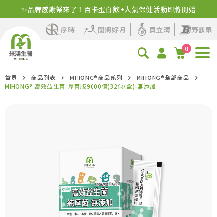
✨品牌感謝祭來了！百卡蛋白飲+人氣保健活動即將開始
序時
閨期好月
買立清
野獸果
0
首頁
商品列表
MIHONG®商品系列
MIHONG®全部商品
MIHONG® 高效益生菌-厚菌版9000億(32包/盒)-無添加