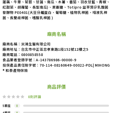
蓮藕、牛蒡、菊苣、甘藷、南瓜、木薯、番茄、羽衣甘藍、青椒、
紅甜菜、胡蘿蔔、長型南瓜)、果寡糖、Totipro 益萃質＠乳酸菌
發酵物 PE0401(大豆分離蛋白、葡萄糖、植物乳桿菌、唾液乳桿
菌、長雙歧桿菌、嗜酸乳桿菌 )
廠商名稱
廠商名稱：米鴻生醫有限公司
廠商地址：台北市中正區忠孝東路1段152號12樓之5
廠商電話：0800858558
食品業者登錄字號：A-143786986-00000-9
投保產品責任險字號：70-114-08160649-00022-PDL| MIHONG
® 和泰產物保險
商品評價
0
則評論
5顆星
0
4顆星
0