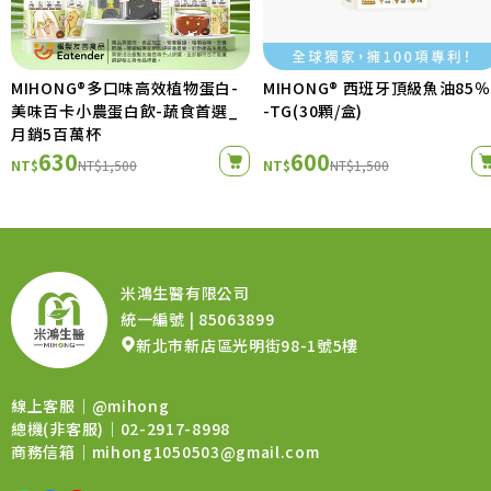
MIHONG®多口味高效植物蛋白-
MIHONG® 西班牙頂級魚油85％ 
美味百卡小農蛋白飲-蔬食首選_
-TG(30顆/盒)
月銷5百萬杯
630
600
NT$
NT$1,500
NT$
NT$1,500
米鴻生醫有限公司
統一編號 | 85063899
新北市新店區光明街98-1號5樓
線上客服｜
@mihong
總機(非客服)｜02-2917-8998
商務信箱｜
mihong1050503@gmail.com