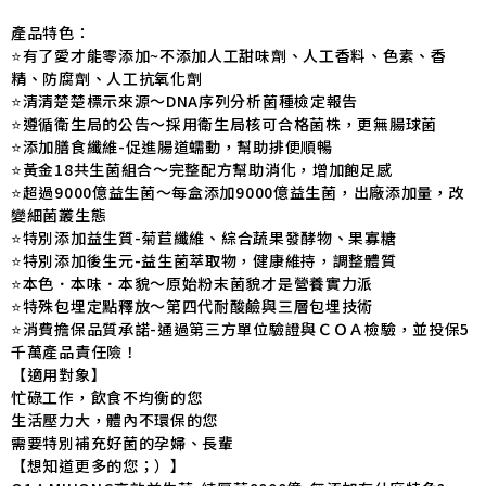
產品特色：
⭐️有了愛才能零添加~不添加人工甜味劑、人工香料、色素、香
精、防腐劑、人工抗氧化劑
⭐️清清楚楚標示來源～DNA序列分析菌種檢定報告
⭐️遵循衛生局的公告～採用衛生局核可合格菌株，更無腸球菌
⭐️添加膳食纖維-促進腸道蠕動，幫助排便順暢
⭐️黃金18共生菌組合～完整配方幫助消化，增加飽足感
⭐️超過9000億益生菌～每盒添加9000億益生菌，出廠添加量，改
變細菌叢生態
⭐️
特別添加益生質-菊苣纖維、綜合蔬果發酵物、果寡糖
⭐️特別添加後生元-益生菌萃取物，健康維持，調整體質
⭐️本色．本味．本貌～原始粉末菌貌才是營養實力派
⭐️特殊包埋定點釋放～第四代耐酸鹼與三層包埋技術
⭐️消費擔保品質承諾-通過第三方單位驗證與ＣＯＡ檢驗，並投保5
千萬產品責任險！
【適用對象】
忙碌工作，飲食不均衡的您
生活壓力大，體內不環保的您
需要特別補充好菌的孕婦、長輩
【想知道更多的您；）】