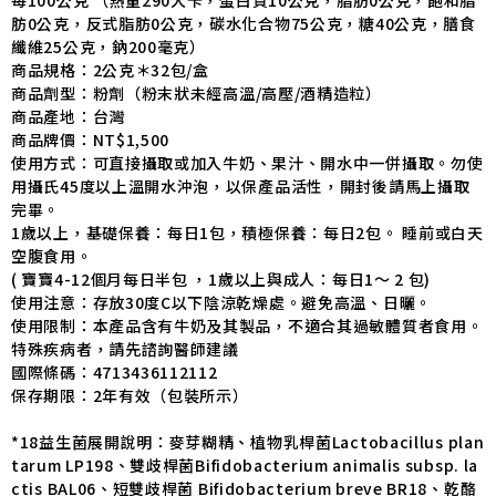
肪0公克，反式脂肪0公克，碳水化合物75公克，糖40公克，膳食
纖維25公克，鈉200毫克）
商品規格：2公克＊32包/盒
商品
劑型：粉劑（粉末狀未經高溫/高壓/酒精造粒）
商品
產地：台灣
商品
牌價：NT$1,500
使用
方式：可直接攝取或加入牛奶、果汁、開水中一併攝取。勿使
用攝氏45度以上溫開水沖泡，以保產品活性，開封後請馬上攝取
完畢。
1歲以上，基礎保養：每日1包，積極保養：每日2包。 睡前或白天
空腹食用。
( 寶寶4-12個月每日半包 ，1歲以上與成人：每日1～ 2 包)
使用注意：存放30度C以下陰涼乾燥處。避免高溫、日曬。
使用限制：本產品含有牛奶及其製品，不適合其過敏體質者食用。
特殊疾病者，請先諮詢醫師建議
國際條碼：4713436112112
保存期限：2年有效（
包裝所示）
*18益生菌展開說明：麥芽糊精、植物乳桿菌Lactobacillus plan
tarum LP198、雙歧桿菌Bifidobacterium animalis subsp. la
ctis BAL06、短雙歧桿菌 Bifidobacterium breve BR18、乾酪