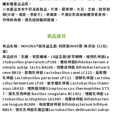
曬影響產品品質。
※本產品含有牛奶及其製品、芒果、堅果類、大豆、芝麻、麩質穀
類(大麥、黑麥、燕麥片)、奇異果，不適合對其過敏體質者食用。
特殊疾病者，請先諮詢醫師建議。
商品成分
商品名稱：MIHONG®高效益生菌-純厚菌9000億-無添加-(32包/
盒)
商品成份：乳糖、菊苣纖維、18益生菌(麥芽糊精、植物乳桿菌La
ctobacillus plantarum LP198、雙歧桿菌Bifidobacterium a
nimalis subsp. lactis BAL06、短雙歧桿菌 Bifidobacterium b
reve BR18、乾酪乳桿菌 Lactobacillus casei LC122、副乾酪
乳桿菌 Lactobacillus paracasei LPC12、發酵乳桿菌 Lactoba
cillus fermentum LF26、鼠李糖乳桿菌 Lactobacillus rhamn
osus LRH10、嗜熱鏈球菌Streptococcus thermophiles ST3
7、凝乳芽孢桿菌 Bacillus coagulans BC1031、嗜酸乳桿菌 La
ctobacillus acidophilus LA1063、長雙歧桿菌 Bifidobacteri
um longum BL986、兩歧雙歧桿菌 Bifidobacterium bifidum
BB14、德氏乳桿菌乳酸亞種Lactobacillus delbrueckii subsp.