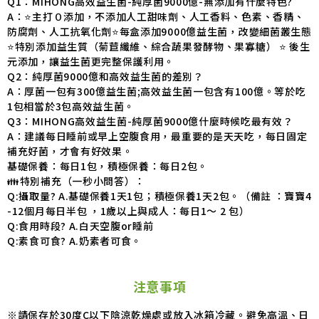
Q1：MIHONG高效益生菌-純厚菌9000億-無添加有什麼特色?
A：⭐️主打０添加，不添加人工甜味劑、人工香料、色素、香精、
防腐劑、人工抗氧化劑⭐️每盒添加9000億益生菌，改變細菌叢生態
⭐️特別添加益生質（菊苣纖維、綜合蔬果發酵物、果寡糖） ⭐️ 後生
元添加，讓益生菌更完整保護利用。
Q2：純厚菌9000億和高效益生菌的差別？
A：厚菌一包有300億益生菌;高效益生菌一包含有100億。等於吃
1包相當於3包高效益生菌。
Q3：MIHONG高效益生菌-純厚菌9000億什麼時候吃最有效？
A：建議每日睡前或早上空腹食用，最重要的是天天吃，每日固定
補充好菌，才會有好效果。
基礎保養：每日1包，積極保養：每日2包。
👪特別補充（一秒小問答）：
Q:攝取量? A.基礎保養1天1包；積極保養1天2包。（備註 ：寶寶4
-12個月每日半包 ，1歲以上與成人：每日1～ 2 包）
Q:食用時段? A.白天空腹or睡前
Q:素食可食? A.奶素者可食。
注意事項
※請保存於30度C以下陰涼乾燥處或放入冰箱冷藏。避免高溫、日