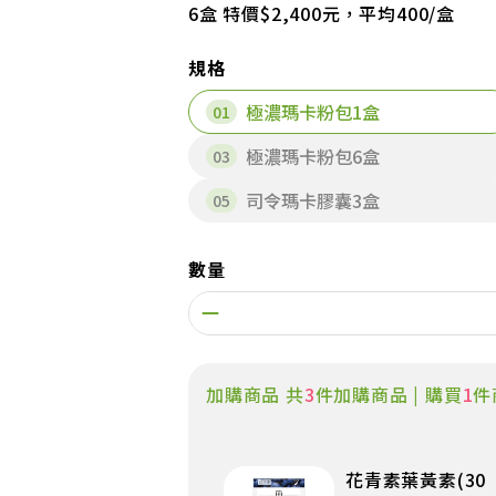
6盒 特價$2,400元，平均400/盒
規格
極濃瑪卡粉包1盒
極濃瑪卡粉包6盒
司令瑪卡膠囊3盒
數量
加購商品 共
3
件加購商品 | 購買
1
件
花青素葉黃素(30