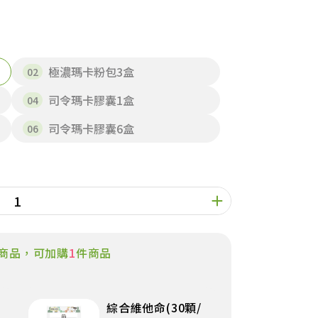
極濃瑪卡粉包3盒
司令瑪卡膠囊1盒
司令瑪卡膠囊6盒
商品，可加購
1
件商品
綜合維他命(30顆/