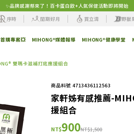
✨品牌感謝祭來了！百卡蛋白飲+人氣保健活動即將開始
序時
閨期好月
買立清
野獸
客首購專案💥
MIHONG®媒體報導
MIHONG®健康學堂
ONG® 雙瑪卡滋補打底應援組合
商品料號 4713436112563
家軒姊有感推薦-MIH
援組合
900
NT$
NT$1,500