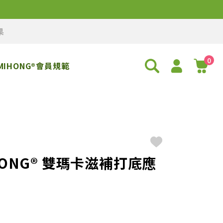
果
0
MIHONG®會員規範
ONG® 雙瑪卡滋補打底應