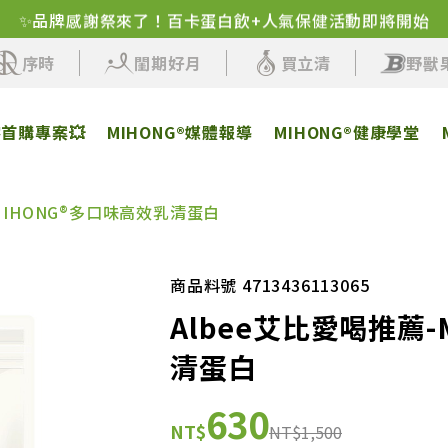
✨品牌感謝祭來了！百卡蛋白飲+人氣保健活動即將開始
序時
閨期好月
買立清
野獸
客首購專案💥
MIHONG®媒體報導
MIHONG®健康學堂
MIHONG®多口味高效乳清蛋白
商品料號 4713436113065
Albee艾比愛喝推薦
清蛋白
630
NT$
NT$1,500