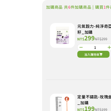
加購商品 共
6
件加購商品 | 購買
1
件
元氣穀力-純淨奇
籽_加購
299
NT$
NT$299
加入購物車
定量不鏽匙-玫瑰
_加購
199
NT$
NT$199