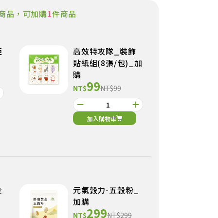
商品，可加購
1
件商品
亞
高效特攻隊_裝飾
貼紙組(8張/包)_加
購
99
NT$
NT$99
加入購物車
金
元氣穀力-五穀粉_
加購
299
NT$
NT$299