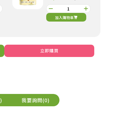
加入購物車
立即購買
_
元氣穀力-洋車前籽
_加購
299
NT$
NT$299
加入購物車
我要詢問
0