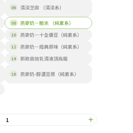
清淡芝麻 （清淡系）
燕麥奶－糙米 （純素系）
燕麥奶－十全優豆（純素系）
燕麥奶－經典原味（純素系）
新款高效乳清凍頂烏龍
燕麥奶-醇濃豆漿（純素系）