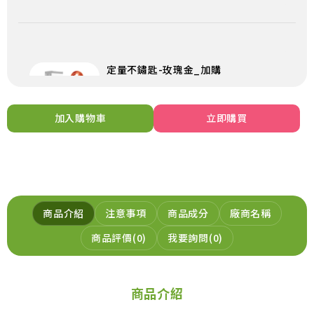
定量不鏽匙-玫瑰金_加購
199
NT$
NT$199
加入購物車
立即購買
加入購物車
商品介紹
注意事項
商品成分
廠商名稱
元氣穀力-五穀粉_加購
商品評價
0
我要詢問
0
299
NT$
NT$299
加入購物車
商品介紹