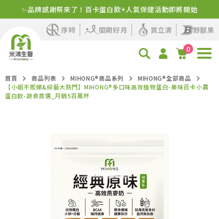
新客首購！明星商品+1元多1件
序時
閨期好月
買立清
野獸果
0
首頁
商品列表
MIHONG®商品系列
MIHONG®全部商品
【小姐不熙娣&綜藝大熱門】MIHONG®多口味高效植物蛋白-美味百卡小農
蛋白飲-蔬食首選_月銷5百萬杯