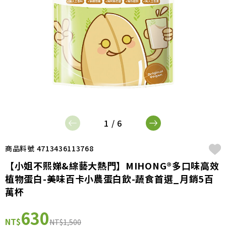
1 / 6
商品料號 4713436113768
【小姐不熙娣&綜藝大熱門】MIHONG®多口味高效
植物蛋白-美味百卡小農蛋白飲-蔬食首選_月銷5百
萬杯
630
NT$
NT$1,500