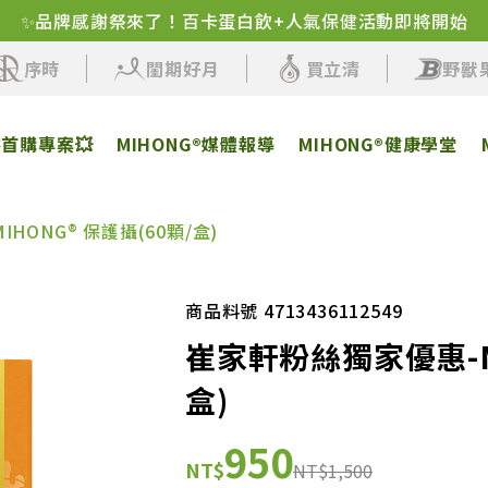
✨品牌感謝祭來了！百卡蛋白飲+人氣保健活動即將開始
序時
閨期好月
買立清
野獸
客首購專案💥
MIHONG®媒體報導
MIHONG®健康學堂
HONG® 保護攝(60顆/盒)
商品料號 4713436112549
崔家軒粉絲獨家優惠-MI
盒)
950
NT$
NT$1,500