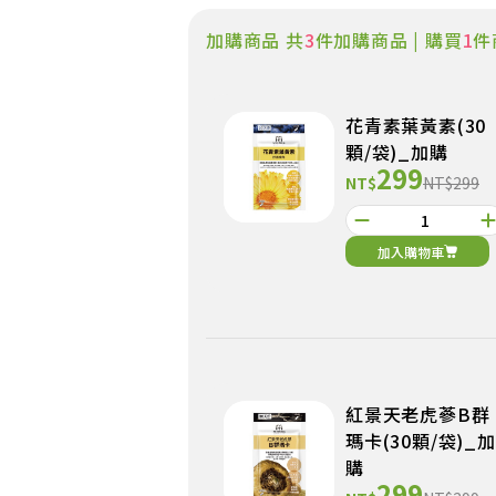
加購商品 共
3
件加購商品 | 購買
1
件
花青素葉黃素(30
顆/袋)_加購
299
NT$
NT$299
加入購物車
紅景天老虎蔘B群
瑪卡(30顆/袋)_加
購
299