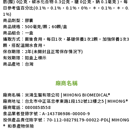
肪(酸) 0公克，碳水化合物 0.3公克，糖 0公克，鈉 0.1毫克 )。每
日參考值百分比(0.1%，0.1%，0.1%，0%，＊，0.1%，＊，0.
1%)
商品劑型：膠囊
商品規格：500毫克/顆；60顆/盒
商品組合：一盒
攝取方式：飯後食用，每日1次，基礎保養1次2顆，加強保養1次3
顆，搭配溫開水食用。
保存期限：2年(未開封且正常保存情況下)
有效期限：如盒上標示
商品產地：台灣
廠商名稱
廠商名稱：米鴻生醫有限公司 | MIHONG BIOMEDICAL®
廠商地址：台北市中正區忠孝東路1段152號12樓之5 | MIHONG®
廠商電話：
0800858558
食品業者登錄字號：
A-143786986-00000-9
投保產品責任險字號：
70-112-08279179-00022-PDL| MIHONG
® 和泰產物保險