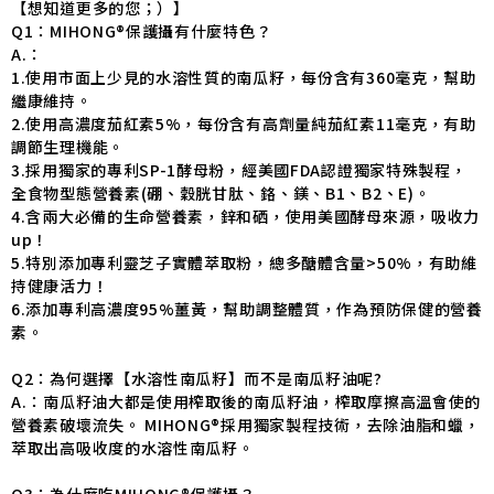
【想知道更多的您；）】
Q1：MIHONG®保護攝有什麼特色？
A.：
1.使用市面上少見的水溶性質的南瓜籽，每份含有360毫克，幫助
繼康維持。
2.使用高濃度茄紅素5%，每份含有高劑量純茄紅素11毫克，有助
調節生理機能。
3.採用獨家的專利SP-1酵母粉，經美國FDA認證獨家特殊製程，
全食物型態營養素(硼、穀胱甘肽、鉻、鎂、B1、B2、E)。
4.含兩大必備的生命營養素，鋅和硒，使用美國酵母來源，吸收力
up！
5.特別添加專利靈芝子實體萃取粉，總多醣體含量>50%，有助維
持健康活力！
6.添加專利高濃度95%薑黃，幫助調整體質，作為預防保健的營養
素。
Q2：為何選擇【水溶性南瓜籽】而不是南瓜籽油呢?
A.：南瓜籽油大都是使用榨取後的南瓜籽油，榨取摩擦高溫會使的
營養素破壞流失。 MIHONG®採用獨家製程技術，去除油脂和蠟，
萃取出高吸收度的水溶性南瓜籽。
Q3：為什麼吃MIHONG®保護攝？