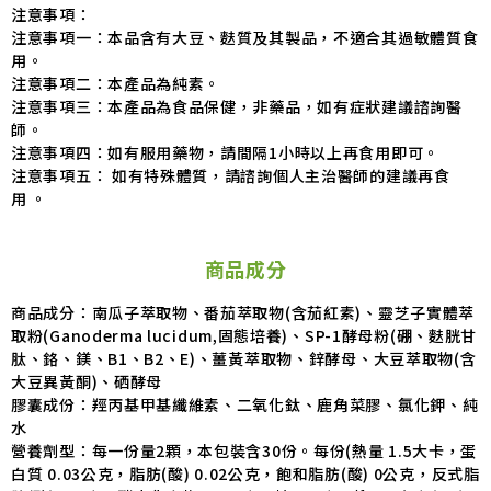
注意事項：
注意事項一：本品含有大豆、麩質及其製品，不適合其過敏體質食
用。
注意事項二：本產品為純素。
注意事項三：本產品為食品保健，非藥品，如有症狀建議諮詢醫
師。
注意事項四：如有服用藥物，請間隔1小時以上再食用即可。
注意事項五： 如有特殊體質，請諮詢個人主治醫師的建議再食
用 。
商品成分
商品成分：南瓜子萃取物、番茄萃取物(含茄紅素)、靈芝子實體萃
取粉(Ganoderma lucidum,固態培養)
、SP-1酵母粉(硼、麩胱甘
肽、鉻、鎂、B1、B2、E)、薑黃萃取物、鋅酵母、大豆萃取物(含
大豆異黃酮)、硒酵母
膠囊成份：羥丙基甲基纖維素、二氧化鈦、鹿角菜膠、氯化鉀、純
水
營養劑型：每一份量2顆，本包裝含30份。每份(熱量 1.5大卡，蛋
白質 0.03公克，脂肪(酸) 0.02公克，飽和脂肪(酸) 0公克，反式脂