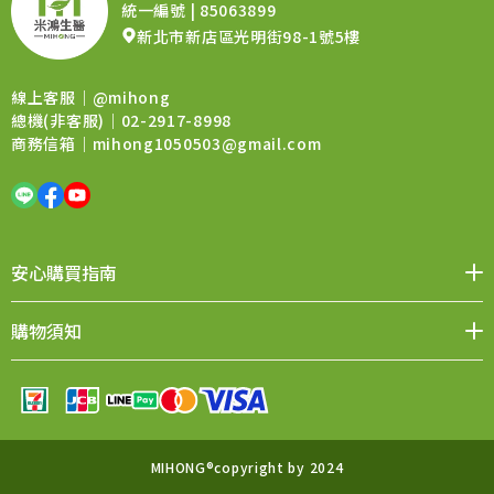
統一編號 | 85063899
新北市新店區光明街98-1號5樓
線上客服｜
@mihong
總機(非客服)｜02-2917-8998
商務信箱｜
mihong1050503@gmail.com
安心購買指南
媒體報導
品牌價值
會員權益
聯絡我們
購物須知
購物QA
退換貨須知
售後服務
條款與細則
MIHONG®copyright by 2024