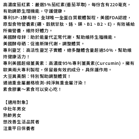
高濃度茄紅素：嚴選5%茄紅素(番茄萃取)，每份含有220毫克，
有助調節生理機能，守護健康。
專利SP-1酵母粉：全球唯一全蛋白質載體製程，美國FDA認證，
原型食物營養素(硼、穀胱甘肽、鉻、鎂、B1、B2、E)，有效補給
所需營養，維持好體力。
美國酵母鋅：助於能量代正常代謝，幫助維持生殖機能。
美國酵母硒：促進新陳代謝，調整體質。
專利靈芝：高活性靈芝子實體，總多醣體含量超過50%，幫助維
持健康活力！
專利美國超級薑黃素：高濃度95%專利薑黃素(Curcumin)，擁有
歐美兩大專利製程，保留最有效的成分，具保護作用。
大豆異黃酮：特別幫助調整體質！
通過重金屬嚴格檢測-純淨無重金屬汙染！
素食膠囊～素食可以安心吃！
【適用對象】
中壯年男女
熟齡男女
想改善生活品質者
注重平日保養者