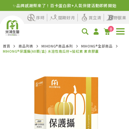
✨品牌感謝祭來了！百卡蛋白飲+人氣保健活動即將開始
序時
閨期好月
買立清
野獸果
0
首頁
商品列表
MIHONG®商品系列
MIHONG®全部商品
MIHONG®保護攝(60顆/盒) 水溶性南瓜籽+茄紅素 素食膠囊