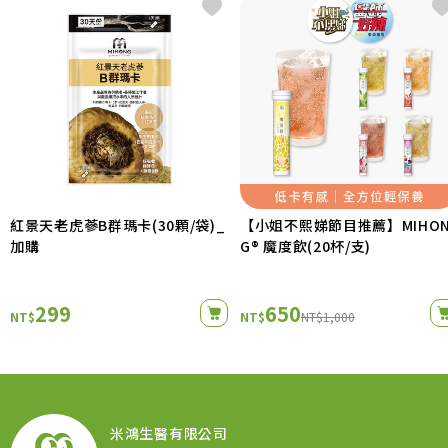
紅景天老虎蔘B群瑪卡(30顆/袋)_
【小姐不熙娣節目推薦】MIHO
加購
G® 魔度飲(20杯/支)
299
650
NT$
NT$
NT$1,000
米鴻生醫有限公司