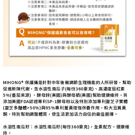
MIHONG® 保護攝是針對中年後需調節生理機能的人所研發，幫助
促進新陳代謝，含水溶性南瓜子(每份360豪克)、高濃度茄紅素
5%(番茄來源) 、酵母鋅(美國)與酵母硒(美國)幫助健康維持，另
添加美國FDA認證專利SP-1酵母粉以及特別添加專利靈芝子實體
(靈芝多醣體>50%)與95%專利薑黃增強保養作用，和大豆異黃
酮，特別幫助調整體質，使生活更加活力自信的最佳選擇。
水溶性南瓜籽：水溶性南瓜籽(每份360豪克)，全素配方，健康維
持。