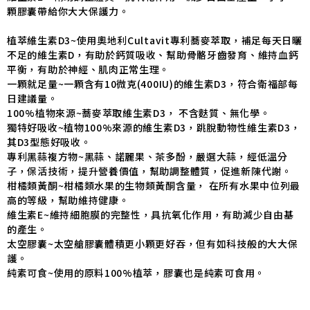
顆膠囊帶給你大大保護力。
植萃維生素D3~使用奧地利Cultavit專利蕎麥萃取，補足每天日曬
不足的維生素D，有助於鈣質吸收、幫助骨骼牙齒發育、維持血鈣
平衡，有助於神經、肌肉正常生理。
一顆就足量~一顆含有10微克(400IU)的維生素D3，符合衛福部每
日建議量。
100%植物來源~蕎麥萃取維生素D3， 不含麩質、無化學。
獨特好吸收~植物100%來源的維生素D3，跳脫動物性維生素D3，
其D3型態好吸收。
專利黑蒜複方物~黑蒜、諾麗果、茶多酚，嚴選大蒜，經低溫分
子，保活技術，提升營養價值，幫助調整體質，促進新陳代謝。
柑橘類黃酮~柑橘類水果的生物類黃酮含量， 在所有水果中位列最
高的等級，幫助維持健康。
維生素E~維持細胞膜的完整性，具抗氧化作用，有助減少自由基
的產生。
太空膠囊~太空艙膠囊體積更小顆更好吞，但有如科技般的大大保
護。
純素可食~使用的原料100%植萃，膠囊也是純素可食用。