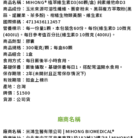
商品名稱：MIHONG® 植萃維生素D3(60顆/盒) 純素維他命D3
商品成份：玉米來源可溶性纖維、蕎麥粉末、黑蒜複方萃取粉(黑
蒜、諾麗果、茶多酚)、柑橘生物類黃酮、維生素E
國際條碼：4713436112457
營養標示：每一份量1顆，本包裝含60份。每份(維生素D 10微克
(400IU)。每日參考值百分比(維生素D 10微克 (400IU)。
商品劑型：膠囊
商品規格：300毫克/顆；每盒60顆
商品組合：1盒
食用方式：每日飯後半小時食用．
基礎保養：飯後攝取，基礎保養每日1，搭配常溫開水食用。
保存期限：2年(未開封且正常保存情況下)
有效期限：如盒上標示
產地：台灣
牌價：$1500
貨源：公司貨
廠商名稱
廠商名稱：米鴻生醫有限公司 | MIHONG BIOMEDICAL®
廠商地址：台北市中正區忠孝東路1段152號12樓之5 | MIHONG®