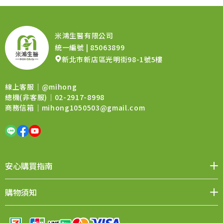
米鴻生醫有限公司
統一編號 | 85063899
新北市新店區光明街98-1號5樓
線上客服｜
@mihong
總機(非客服)｜02-2917-8998
商務信箱｜
mihong1050503@gmail.com
安心購買指南
媒體報導
品牌價值
會員權益
聯絡我們
購物須知
購物QA
退換貨須知
售後服務
條款與細則