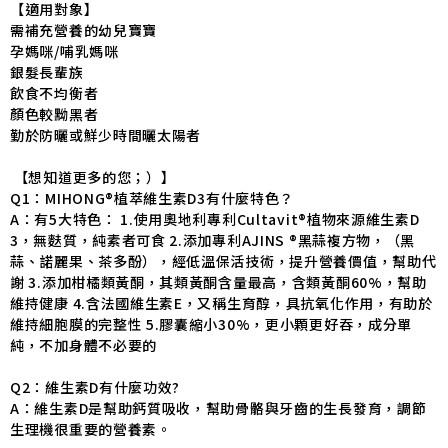
【適用對象】
需補充營養的幼兒寶寶
孕媽咪/哺乳媽咪
銀髮長輩族
飲食不均衡者
顏色較黝黑者
勤於防曬或鮮少時間曬太陽者
【想知道更多的您；）】
Q1：MIHONG®植萃維生素D3有什麼特色？
A：有5大特色： 1.使用奧地利專利Cultavit®植物來源維生素D
3，無麩質，純素者可食 2.添加專利AJINS ®黑蒜複方物，（黑
蒜、諾麗果、茶多酚），經低溫保活技術，提升營養價值，幫助代
謝 3.添加柑橘類黃酮，其類黃酮含量最高，含類黃酮60%，幫助
維持健康 4.含法國維生素E，又稱生育醇，具抗氧化作用，有助於
維持細胞膜的完整性 5.膠囊縮小30%，更小顆更好吞，成分單
純，不加身體不必要的
Q2：維生素D有什麼功效?
A：維生素D是幫助鈣質吸收，幫助骨骼與牙齒的生長發育，調節
生理機很重要的營養素。