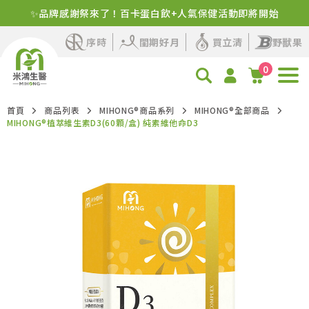
✨品牌感謝祭來了！百卡蛋白飲+人氣保健活動即將開始
序時
閨期好月
買立清
野獸果
0
首頁
商品列表
MIHONG®商品系列
MIHONG®全部商品
MIHONG®植萃維生素D3(60顆/盒) 純素維他命D3