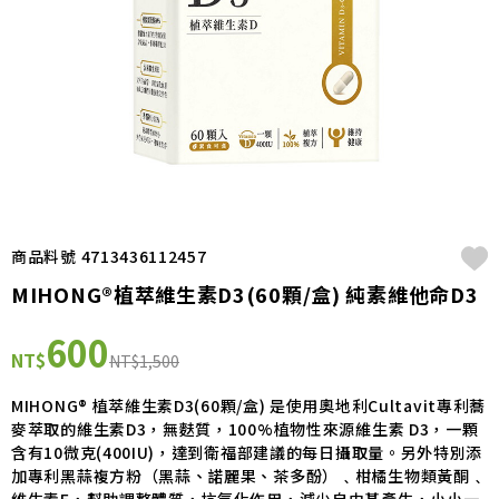
商品料號 4713436112457
MIHONG®植萃維生素D3(60顆/盒) 純素維他命D3
600
NT$
NT$1,500
MIHONG® 植萃維生素D3(60顆/盒) 是使用奧地利Cultavit專利蕎
麥萃取的維生素D3，無麩質，100%植物性來源維生素 D3，一顆
含有10微克(400IU)，達到衛福部建議的每日攝取量。另外特別添
加專利黑蒜複方粉（黑蒜、諾麗果、茶多酚）﹑柑橘生物類黃酮﹑