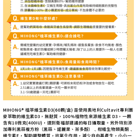
MIHONG® 植萃維生素D3(60顆/盒) 是使用奧地利Cultavit專利蕎
麥萃取的維生素D3，無麩質，100%植物性來源維生素 D3，一顆
含有10微克(400IU)，達到衛福部建議的每日攝取量。另外特別添
加專利黑蒜複方粉（黑蒜、諾麗果、茶多酚）﹑柑橘生物類黃酮﹑
維生素E，幫助調整體質，抗氧化作用，減少自由基產生，小小一