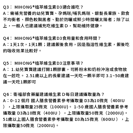
Q3： MIHONG®植萃維生素D3適合誰吃？
A：需補充營養的幼兒寶寶、孕媽咪/哺乳媽咪、銀髮長輩族、飲食
不均衡者、顏色較黝黑者、勤於防曬或鮮少時間曬太陽者；除了以
上，一般人也建議補充吃維生素Ｄ，幫助維持健康。
Q4： MIHONG®植萃維生素D3食用量和食用時間？
A：1天1次，1天1顆；建議飯後食用，因是脂溶性維生素，飯後吃
的吸收效果比較好。
Q5： MIHONG®植萃維生素D3注意事項？
A： 1.幼兒寶寶建議打開1顆膠囊，可將粉末和奶粉沖泡或食物放
在一起吃。 2.51歲以上的長輩建議一天吃一顆半即可 3.1~50歲建
議一天吃1顆即可
Q6：衛福部食藥屬建議維生素Ｄ每日建議攝取量為？
A：0-12 個月 國人膳食營養素參考攝取量 D3為10微克（400IU
），上限攝取量25微克（1000IU)。 1-50 歲國人膳食營養素參考
攝取量 D3為10微克（400IU ），上限攝取量50微克（2000IU)。
51歲以上國人膳食營養素參考攝取量 D3為15微克（600IU ），上
限攝取量50微克（2000IU)。