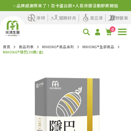
✨品牌感謝祭來了！百卡蛋白飲+人氣保健活動即將開始
序時
閨期好月
買立清
野獸果
0
首頁
商品列表
MIHONG®商品系列
MIHONG®全部商品
MIHONG®隱巴(30顆/盒)