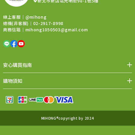
新北市新店區光明街98-1號5樓
線上客服｜
@mihong
總機(非客服)｜02-2917-8998
商務信箱｜
mihong1050503@gmail.com
安心購買指南
媒體報導
品牌價值
會員權益
聯絡我們
購物須知
購物QA
退換貨須知
售後服務
條款與細則
MIHONG®copyright by 2024