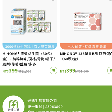
MIHONG® 高效益生菌（30包/
MIHONG® 136蔬果B群 膠原蛋
盒）- 純粹無味/優格/青梅/橘子/
（60顆/盒）
鳳梨/葡萄/藍莓/多多
399
399
NT$
NT$1,500
NT$
NT$1,500
米鴻生醫有限公司
統一編號 | 85063899