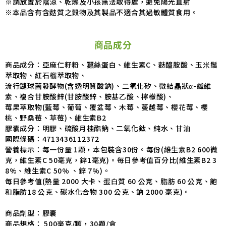
※請放置於陰涼、乾燥及小孩無法取得處，避免陽光直射
※本品含有含麩質之穀物及其製品不適合其過敏體質食用。
商品成分
商品成分：
亞麻仁籽粉、蠶絲蛋白、維生素C、麩醯胺酸、玉米鬚
萃取物、紅石榴萃取物
、
流行鏈球菌發酵物(含透明質酸鈉)、二氧化矽、微結晶狀α-纖維
素、複合甘胺酸鋅(甘胺酸鋅、胺基乙酸、檸檬酸)、
莓果萃取物(藍莓、葡萄、覆盆莓、木莓、蔓越莓、櫻花莓、櫻
桃、野桑莓、草莓)、
維生素B2
膠囊成分：明膠、硫酸月桂酯鈉、二氧化鈦、純水、甘油
國際條碼：
4713436112372
營養標示：
每一份量 1顆，本包裝含30份。每份(維生素B2 600微
克，維生素C 50毫克，鋅1毫克)。每日參考值百分比(維生素B2 3
8%、維生素C 50% 、鋅 7%)。
每日參考值(熱量 2000 大卡、蛋白質 60 公克、脂肪 60 公克、飽
和脂肪18 公克、碳水化合物 300 公克、鈉 2000 毫克)。
商品劑型：膠囊
商品規格： 500毫克/顆，30顆/盒