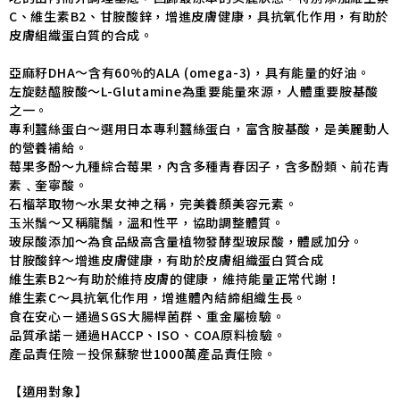
C、維生素B2、甘胺酸鋅，增進皮膚健康，具抗氧化作用，有助於
皮膚組織蛋白質的合成。
亞麻籽DHA～含有60%的ALA (omega-3)，具有能量的好油。
左旋麩醯胺酸～L-Glutamine為重要能量來源，人體重要胺基酸
之一。
專利蠶絲蛋白～選用日本專利蠶絲蛋白，富含胺基酸，是美麗動人
的營養補給。
莓果多酚～九種綜合莓果，內含多種青春因子，含多酚類、前花青
素﹑奎寧酸。
石榴萃取物～水果女神之稱，完美養顏美容元素。
玉米鬚～又稱龍鬚，溫和性平，協助調整體質。
玻尿酸添加～為食品級高含量植物發酵型玻尿酸，體感加分。
甘胺酸鋅～增進皮膚健康，有助於皮膚組織蛋白質合成
維生素B2～有助於維持皮膚的健康，維持能量正常代謝！
維生素C～具抗氧化作用，增進體內結締組織生長。
食在安心－通過SGS大腸桿菌群、重金屬檢驗。
品質承諾－通過HACCP、ISO、COA原料檢驗。
產品責任險－投保蘇黎世1000萬產品責任險。
【適用對象】