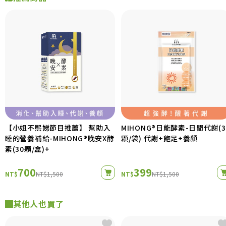
【小姐不熙娣節目推薦】 幫助入
MIHONG®日能酵素-日間代謝(3
睡的營養補給-MIHONG®晚安X酵
顆/袋) 代謝+飽足+養顏
素(30顆/盒)+
700
399
NT$
NT$1,500
NT$
NT$1,500
其他人也買了