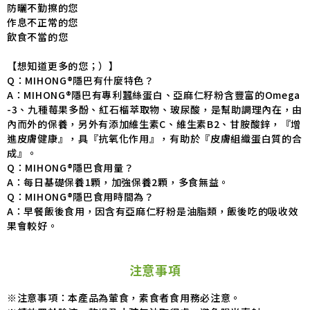
防曬不勤擦的您
作息不正常的您
飲食不當的您
【想知道更多的您；）】
Q：MIHONG®隱巴有什麼特色？
A：MIHONG®隱巴有專利蠶絲蛋白、亞麻仁籽粉含豐富的Omega
-3、九種莓果多酚、紅石榴萃取物、玻尿酸，是幫助調理內在，由
內而外的保養，另外有添加維生素C、維生素B2、甘胺酸鋅，『增
進皮膚健康』，具『抗氧化作用』，有助於『皮膚組織蛋白質的合
成』。
Q：MIHONG®隱巴食用量？
A：每日基礎保養1顆，加強保養2顆，多食無益。
Q：MIHONG®隱巴食用時間為？
A：早餐飯後食用，因含有亞麻仁籽粉是油脂類，飯後吃的吸收效
果會較好。
注意事項
※注意事項：本產品為葷食，素食者食用務必注意。